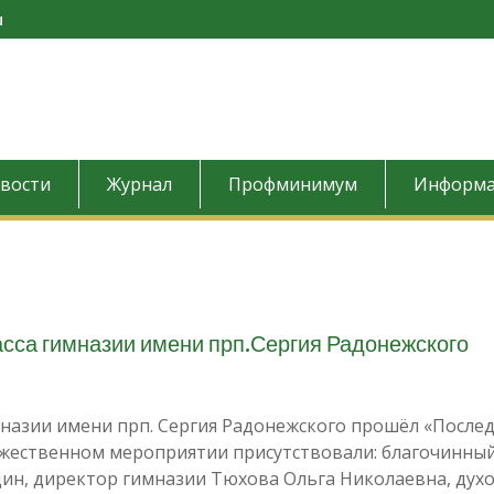
u
вости
Журнал
Профминимум
Информа
асса гимназии имени прп.Сергия Радонежского
назии имени прп. Сергия Радонежского прошёл «После
оржественном мероприятии присутствовали: благочинны
дин, директор гимназии Тюхова Ольга Николаевна, дух