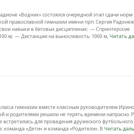
 стадионе «Водник» состоялся очередной этап сдачи норм
ой православной гимназии имени прп. Сергия Радонеж
вои навыки в беговых дисциплинах: — Спринтерские
, 100 м; — Дистанции на выносливость: 1000 м,
Читать д
» класса гимназии вместе классным руководителем Ирин
й и родителями решили не терять времени напрасно. Р
се встретились для проведения дружеского футбольного
е: команда «Дети» и команда «Родители». В
Читать дал