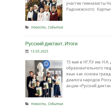
участие гимназисты Н
Радонежского: Карпыч
Новости
,
События
Русский диктант. Итоги
15.05.2025
15 мая в НГЛУ им. Н.А
образовательного пед
язык как основа граж
диалога народов Росс
акции «Русский дикта
Новости
,
События