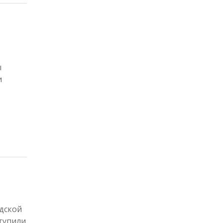
ы
и
дской
тупили