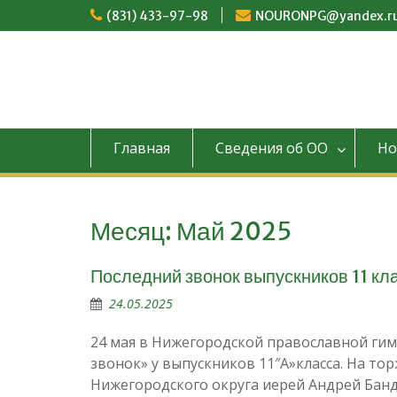
Перейти
(831) 433-97-98
NOURONPG@yandex.r
к
содержимому
Главная
Сведения об ОО
Но
Месяц:
Май 2025
Последний звонок выпускников 11 кл
24.05.2025
24 мая в Нижегородской православной гим
звонок» у выпускников 11″А»класса. На т
Нижегородского округа иерей Андрей Бан