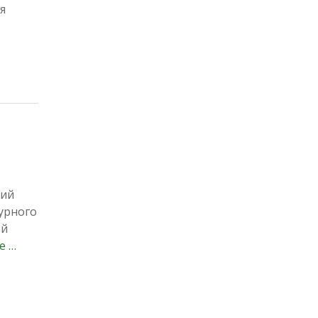
я
кий
урного
ой
е …