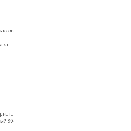
ассов.
м за
ерного
ый 80-