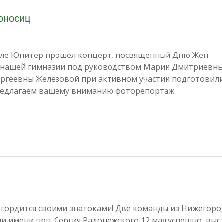
оносиц
зале Юпитер прошел концерт, посвященный Дню Жен
 нашей гимназии под руководством Марии Дмитриевн
ергеевны Железовой при активном участии подготовил
Предлагаем вашему вниманию фоторепортаж.
гордится своими знатоками! Две команды из Нижегоро
и имени прп. Сергия Радонежского 12 мая успешно выс