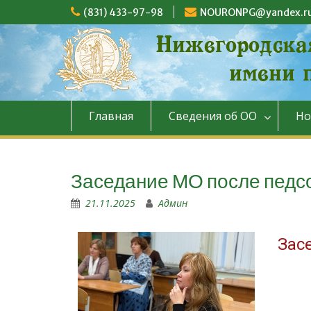
(831) 433-97-98
NOURONPG@yandex.r
Главная
Сведения об ОО
Но
Заседание МО после педс
21.11.2025
Админ
Зас