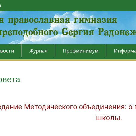
u
вости
Журнал
Профминимум
Информа
овета
едание Методического объединения: о
школы.