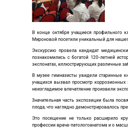
В конце октября учащиеся профильного кл
Мироновой посетили уникальный для нашег
Экскурсию провела кандидат медицинских
познакомились с богатой 120-летней ист
экспонатах, иллюстрирующих различные заб
В музее гимназисты увидели старинные кн
учащихся вызвал просмотр коррозионных 
неизгладимое впечатление произвели экспо
Значительная часть экспозиции была посв
плода, что наглядно демонстрировалось пр
Это посещение не только расширило круг
профессии врача-патологоанатома и о мас