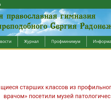
u
вости
Журнал
Профминимум
Информа
щиеся старших классов из профильног
врачом» посетили музей патологиче