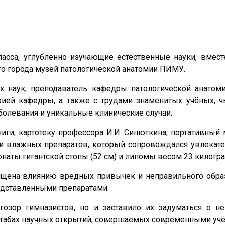
асса, углубленно изучающие естественные науки, вмест
о города музей патологической анатомии ПИМУ.
 наук, преподаватель кафедры патологической анатом
орией кафедры, а также с трудами знаменитых учёных, 
олевания и уникальные клинические случаи.
иги, картотеку профессора И.И. Синюткина, портативный
и влажных препаратов, который сопровождался увлекате
наты гигантской стопы (52 см) и липомы весом 23 килогр
ящена влиянию вредных привычек и неправильного образ
едставленными препаратами.
озор гимназистов, но и заставило их задуматься о н
штабах научных открытий, совершаемых современными уч