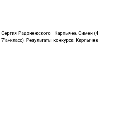
. Сергия Радонежского: Карпычев Симен (4
( 7″а»класс). Результаты конкурса: Карпычев