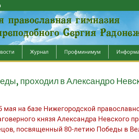
u
вости
Журнал
Профминимум
Информа
беды, проходил в Александро Невс
5 мая на базе Нижегородской православн
аговерного князя Александра Невского п
ецов, посвященный 80-летию Победы в Ве