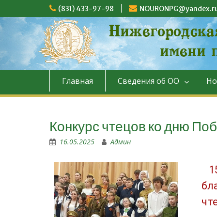
(831) 433-97-98
NOURONPG@yandex.r
Главная
Сведения об ОО
Но
Конкурс чтецов ко дню По
16.05.2025
Админ
1
бл
чт