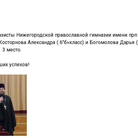
назисты Нижегородской православной гимназии имени прп
, Косторнова Александра ( 6″б»класс) и Богомолова Дарья 
 3 место.
ших успехов!