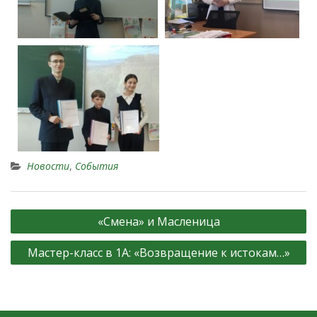
Новости
,
События
«Смена» и Масленица
Мастер-класс в 1А: «Возвращение к истокам…»