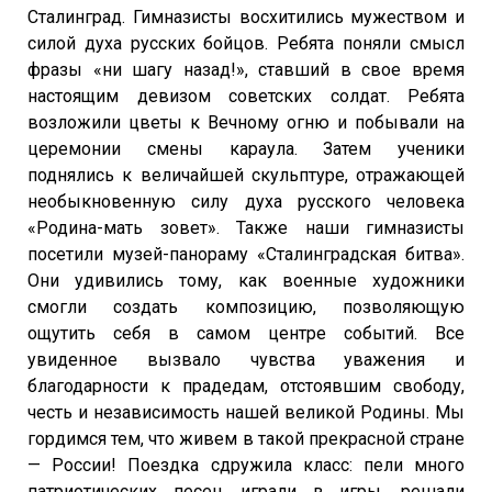
Сталинград. Гимназисты восхитились мужеством и
силой духа русских бойцов. Ребята поняли смысл
фразы «ни шагу назад!», ставший в свое время
настоящим девизом советских солдат. Ребята
возложили цветы к Вечному огню и побывали на
церемонии смены караула. Затем ученики
поднялись к величайшей скульптуре, отражающей
необыкновенную силу духа русского человека
«Родина-мать зовет». Также наши гимназисты
посетили музей-панораму «Сталинградская битва».
Они удивились тому, как военные художники
смогли создать композицию, позволяющую
ощутить себя в самом центре событий. Все
увиденное вызвало чувства уважения и
благодарности к прадедам, отстоявшим свободу,
честь и независимость нашей великой Родины. Мы
гордимся тем, что живем в такой прекрасной стране
— России! Поездка сдружила класс: пели много
патриотических песен, играли в игры, решали