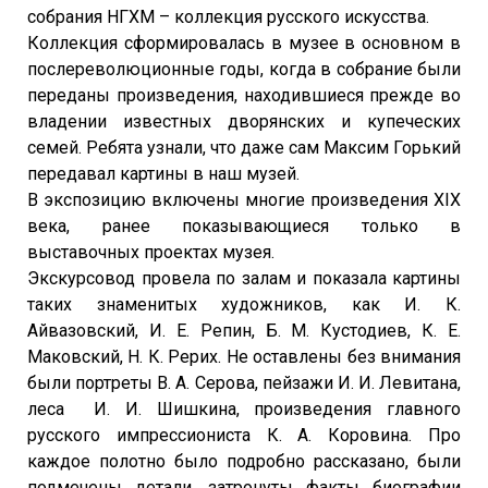
собрания НГХМ – коллекция русского искусства.
Коллекция сформировалась в музее в основном в
послереволюционные годы, когда в собрание были
переданы произведения, находившиеся прежде во
владении известных дворянских и купеческих
семей. Ребята узнали, что даже сам Максим Горький
передавал картины в наш музей.
В экспозицию включены многие произведения XIX
века, ранее показывающиеся только в
выставочных проектах музея.
Экскурсовод провела по залам и показала картины
таких знаменитых художников, как И. К.
Айвазовский, И. Е. Репин, Б. М. Кустодиев, К. Е.
Маковский, Н. К. Рерих. Не оставлены без внимания
были портреты В. А. Серова, пейзажи И. И. Левитана,
леса И. И. Шишкина, произведения главного
русского импрессиониста К. А. Коровина. Про
каждое полотно было подробно рассказано, были
подмечены детали, затронуты факты биографии