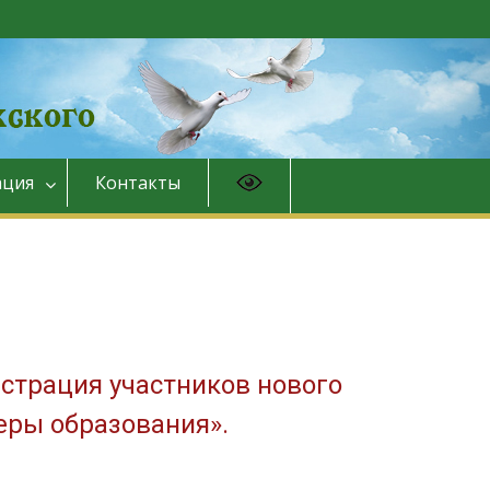
ция
Контакты
страция участников нового
еры образования».