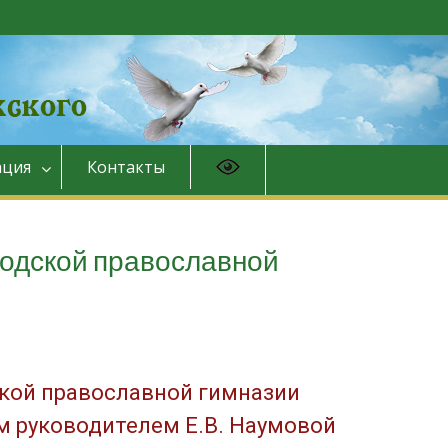
ция
Контакты
родской православной
ской православной гимназии
м руководителем Е.В. Наумовой