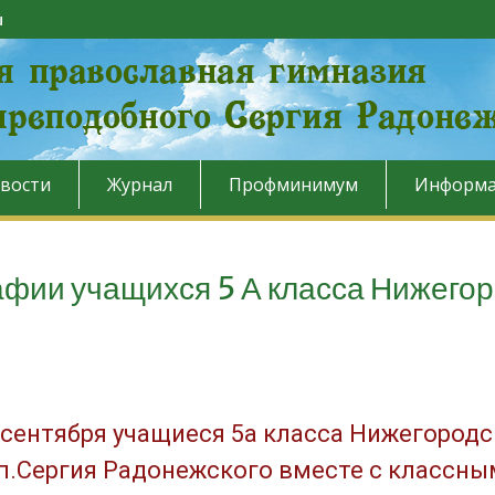
u
вости
Журнал
Профминимум
Информа
афии учащихся 5 А класса Нижего
 сентября учащиеся 5а класса Нижегород
п.Сергия Радонежского вместе с классны