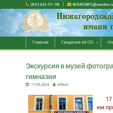
(831) 433-97-98
NOURONPG@yandex.r
Главная
Сведения об ОО
Но
Экскурсия в музей фотогр
гимназии
17.09.2024
Админ
17
им.пр