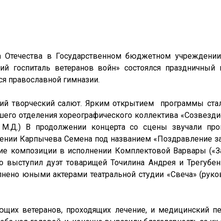
 Отечества в Государственном бюджетном учреждении
ий госпиталь ветеранов войн» состоялся праздничный 
ся православной гимназии.
ий творческий салют. Ярким открытием программы ста
шего отделения хореографического коллектива «Созвездие
М.Д.) В продолжении концерта со сцены звучали про
нении Карпычева Семена под названием «Поздравление за
е композиции в исполнении Комплектовой Варвары («За 
о выступил дуэт товарищей Точилина Андрея и Трегубенк
нено юными актерами театральной студии «Свеча» (руково
ующих ветеранов, проходящих лечение, и медицинский 