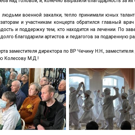
ба над головой, и, конечно выразили благодарность за и
я людьми военной закалки, тепло принимали юных талан
заторам и участникам концерта обратился главный врач
адость и поддержку тем, кто находится на лечении. По за
долго благодарили артистов и педагогов за подаренную ра
та заместителя директора по ВР Чечину Н.Н., заместителя 
ю Колесову М.Д.!