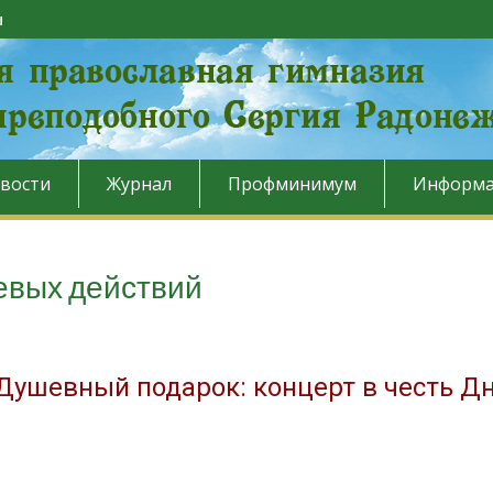
u
вости
Журнал
Профминимум
Информа
евых действий
Душевный подарок: концерт в честь Дн