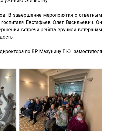
х служению Отечеству.
тов. В завершение мероприятия с ответным
 госпиталя Евстафьев Олег Васильевич. Он
вершении встречи ребята вручили ветеранам
дость.
директора по ВР Мазунину Г.Ю., заместителя